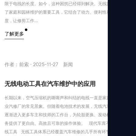
限于电线的长度。如今，这种困扰已经得到解决。无线割草机成为
了家庭和园林维护的重要工具，它结合了动力、便利性和操作精
度，让修剪工作...
了解更多
作者：前索 · 2025-11-27
新闻
无线电动工具在汽车维护中的应用
长期以来，空气压缩机的嘶嘶声和纠结的电线一直是家庭车库和专
业汽修厂的常见景象。但随着电池技术的发展，无线汽车维护工具
逐渐进入更多车主和技师的工作台，为轮胎更换、发动机维修等任
务提供了更自由、高效且可靠的操作体验。 现代车库不可或缺的无
线工具 无线工具体系已经覆盖汽车维修的几乎所有环节，主要包...