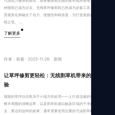
汽油动力修剪机较劲，或者被限制范围的延长线所束缚。如今，这
种困扰已成为过去。无绳草坪修剪机已然成为必备工具，为房主和
景观美化师融合了动力、便捷性和精准度，为打造美丽庭院画上点
睛之笔。 ...
了解更多
作者：前索 · 2025-11-28
新闻
让草坪修剪更轻松：无线割草机带来的自由体
验
细致的草坪往往取决于小地方的处理——人行道边缘的整齐线条、
树木周围的清晰边界，以及割草机难以触及区域的干净处理。过
去，要达到这样的效果，通常需要使用沉重的汽油割草机，或者受